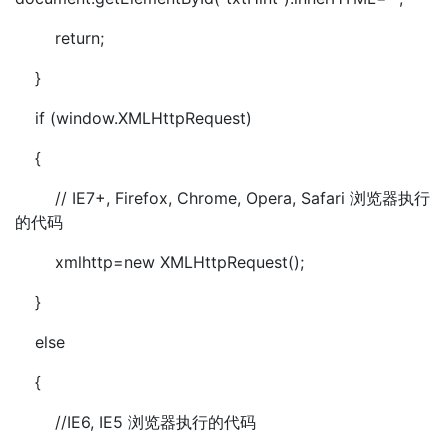
return;
}
if (window.XMLHttpRequest)
{
// IE7+, Firefox, Chrome, Opera, Safari 浏览器执行
的代码
xmlhttp=new XMLHttpRequest();
}
else
{
//IE6, IE5 浏览器执行的代码