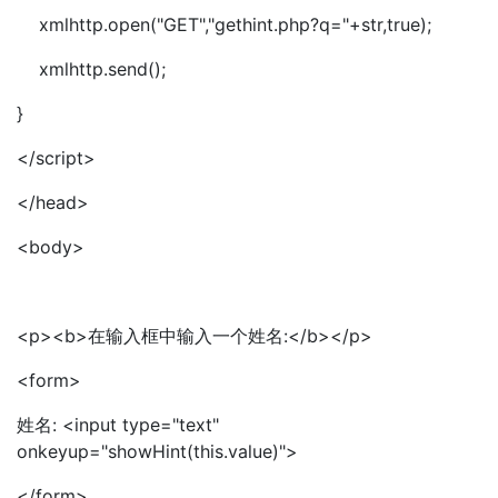
xmlhttp.open("GET","gethint.php?q="+str,true);
xmlhttp.send();
}
</script>
</head>
<body>
<p><b>在输入框中输入一个姓名:</b></p>
<form>
姓名: <input type="text"
onkeyup="showHint(this.value)">
</form>